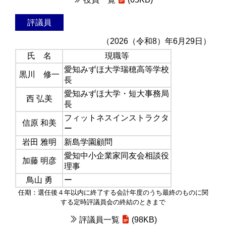
評議員
（2026（令和8）年6月29日）
氏 名
現職等
愛知みずほ大学瑞穂高等学校
黒川 修一
長
愛知みずほ大学・短大事務局
西 弘美
長
フィットネスインストラクタ
信原 和美
ー
岩田 雅明
新島学園顧問
愛知中小企業家同友会相談役
加藤 明彦
理事
鳥山 勇
ー
任期：選任後４年以内に終了する会計年度のうち最終のものに関
する定時評議員会の終結のときまで
評議員一覧
(98KB)