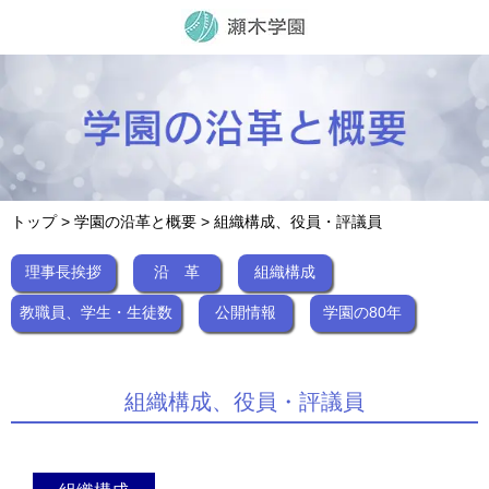
トップ
>
学園の沿革と概要
> 組織構成、役員・評議員
理事長挨拶
沿 革
組織構成
教職員、学生・生徒数
公開情報
学園の80年
組織構成、役員・評議員