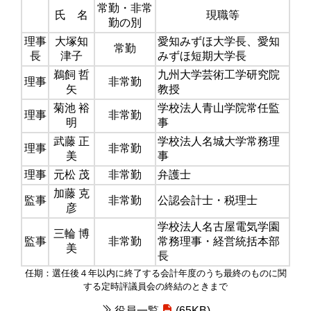
常勤・非常
氏 名
現職等
勤の別
理事
大塚知
愛知みずほ大学長、愛知
常勤
長
津子
みずほ短期大学長
鵜飼 哲
九州大学芸術工学研究院
理事
非常勤
矢
教授
菊池 裕
学校法人青山学院常任監
理事
非常勤
明
事
武藤 正
学校法人名城大学常務理
理事
非常勤
美
事
理事
元松 茂
非常勤
弁護士
加藤 克
監事
非常勤
公認会計士・税理士
彦
学校法人名古屋電気学園
三輪 博
監事
非常勤
常務理事・経営統括本部
美
長
任期：選任後４年以内に終了する会計年度のうち最終のものに関
する定時評議員会の終結のときまで
役員一覧
(65KB)